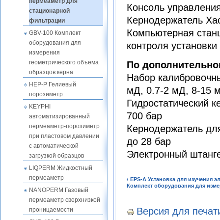
пермеаметр для
Консоль управлени
стационарной
Кернодержатель Ха
фильтрации
Компьютерная станц
GBV-100 Комплект
оборудования для
контроля установк
измерения
геометрического объема
По дополнительно
образцов керна
Набор калибровочны
HEP-P Гелиевый
мД, 0.7-2 мД, 8-15 
порозиметр
Гидростатический к
KEYPHI
700 бар
автоматизированный
пермеаметр-порозиметр
Кернодержатель дл
при пластовом давлении
до 28 бар
с автоматической
Электронный штанг
загрузкой образцов
LIQPERM Жидкостный
пермеаметр
‹ EPS-A Установка для изучения 
Комплект оборудования для изме
NANOPERM Газовый
пермеаметр сверхнизкой
Версия для печат
проницаемости