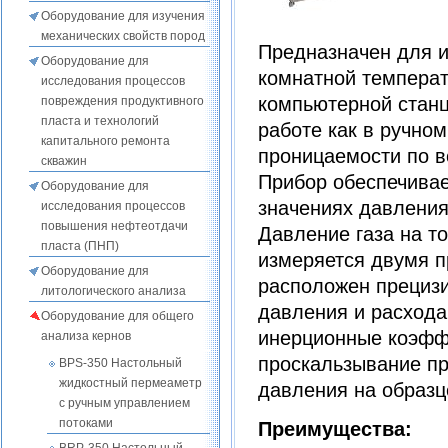
Оборудование для изучения
механических свойств пород
Предназначен для и
Оборудование для
комнатной температ
исследования процессов
компьютерной станц
повреждения продуктивного
пласта и технологий
работе как в ручно
капитального ремонта
проницаемости по в
скважин
Прибор обеспечивае
Оборудование для
значениях давления
исследования процессов
повышения нефтеотдачи
Давление газа на т
пласта (ПНП)
измеряется двумя 
Оборудование для
расположен прецизи
литологического анализа
давления и расхода
Оборудование для общего
инерционные коэффи
анализа кернов
проскальзывание пр
BPS-350 Настольный
жидкостный пермеаметр
давления на образц
с ручным управлением
потоками
Преимущества: