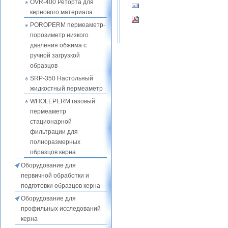
OVR-400 Реторта для
кернового материала
POROPERM пермеаметр-
порозиметр низкого
давления обжима с
ручной загрузкой
образцов
SRP-350 Настольный
жидкостный пермеаметр
WHOLEPERM газовый
пермеаметр
стационарной
фильтрации для
полноразмерных
образцов керна
Оборудование для
первичной обработки и
подготовки образцов керна
Оборудование для
профильных исследований
керна