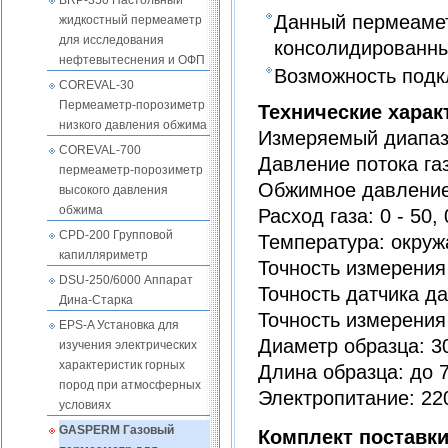
BRP-350 Настольный
Данный пермеамет
жидкостный пермеаметр
для исследования
консолидированн
нефтевытеснения и ОФП
Возможность подк
COREVAL-30
Пермеаметр-порозиметр
Технические харак
низкого давления обжима
Измеряемый диапазо
COREVAL-700
Давление потока газа
пермеаметр-порозиметр
Обжимное давление:
высокого давления
обжима
Расход газа: 0 - 50,
CPD-200 Групповой
Температура: окру
капилляриметр
Точность измерения
DSU-250/6000 Аппарат
Точность датчика д
Дина-Старка
Точность измерения
EPS-A Установка для
Диаметр образца: 30
изучения электрических
характеристик горных
Длина образца: до 
пород при атмосферных
Электропитание: 220
условиях
GASPERM Газовый
Комплект поставк