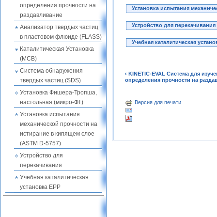
определения прочности на
Установка испытания механиче
раздавливание
Устройство для перекачивания
Анализатор твердых частиц
в пластовом флюиде (FLASS)
Учебная каталитическая устано
Каталитическая Установка
(MCB)
Система обнаружения
‹ KINETIC-EVAL Система для изуч
определения прочности на разда
твердых частиц (SDS)
Установка Фишера-Тропша,
настольная (микро-ФТ)
Версия для печати
Установка испытания
механической прочности на
истирание в кипящем слое
(ASTM D-5757)
Устройство для
перекачивания
Учебная каталитическая
установка EPP