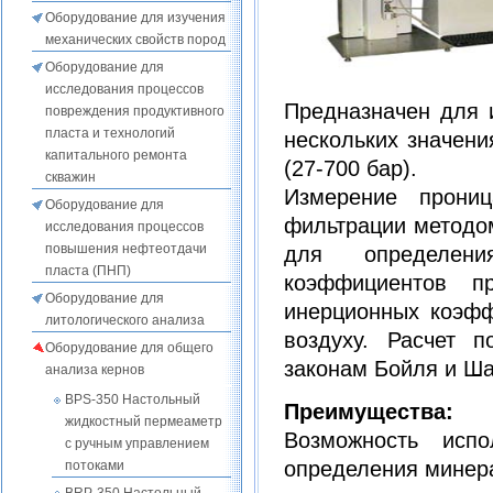
Оборудование для изучения
механических свойств пород
Оборудование для
исследования процессов
Предназначен для 
повреждения продуктивного
пласта и технологий
нескольких значени
капитального ремонта
(27-700 бар).
скважин
Измерение прониц
Оборудование для
фильтрации методо
исследования процессов
повышения нефтеотдачи
для определени
пласта (ПНП)
коэффициентов пр
Оборудование для
инерционных коэфф
литологического анализа
воздуху. Расчет п
Оборудование для общего
законам Бойля и Ша
анализа кернов
BPS-350 Настольный
Преимущества:
жидкостный пермеаметр
Возможность исп
с ручным управлением
определения минера
потоками