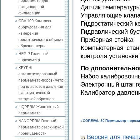
пермеаметр для
Датчик температур
стационарной
фильтрации
Управляющие клап
GBV-100 Комплект
Гидростатический к
оборудования для
Гидравлический бус
измерения
Приборная стойка
геометрического объема
образцов керна
Компьютерная стан
HEP-P Гелиевый
контроля установки
порозиметр
По дополнительно
KEYPHI
автоматизированный
Набор калибровочн
пермеаметр-порозиметр
Электронный штанг
при пластовом давлении
Калибратор давлен
с автоматической
загрузкой образцов
LIQPERM Жидкостный
пермеаметр
‹ COREVAL-30 Пермеаметр-порози
NANOPERM Газовый
пермеаметр сверхнизкой
проницаемости
Версия для печат