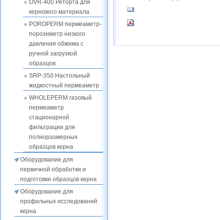
OVR-400 Реторта для
кернового материала
POROPERM пермеаметр-
порозиметр низкого
давления обжима с
ручной загрузкой
образцов
SRP-350 Настольный
жидкостный пермеаметр
WHOLEPERM газовый
пермеаметр
стационарной
фильтрации для
полноразмерных
образцов керна
Оборудование для
первичной обработки и
подготовки образцов керна
Оборудование для
профильных исследований
керна