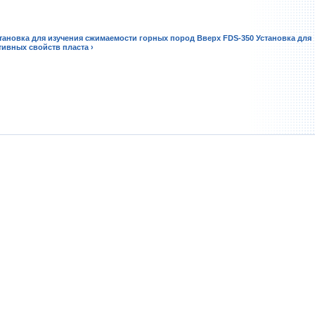
становка для изучения сжимаемости горных пород
Вверх
FDS-350 Установка для
ивных свойств пласта ›