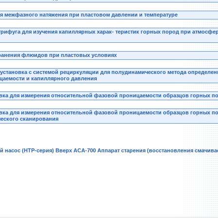
ния межфазного натяжения при пластовом давлении и температуре
рифуга для изучения капиллярных харак- теристик горных пород при атмосфе
хранения флюидов при пластовых условиях
установка с системой рециркуляции для полудинамического метода определен
цаемости и капиллярного давления
овка для измерения относительной фазовой проницаемости образцов горных п
овка для измерения относительной фазовой проницаемости образцов горных п
еского сканирования
 насос (HTP-серия)
Вверх
ACA-700 Аппарат старения (восстановления смачива