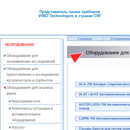
Представитель линии приборов
VINCI Technologies в странах СНГ
Главная
О компани
ОБОРУДОВАНИЕ
Оборудование для 
Оборудование для
геохимических исследований
Оборудование для
приготовления и исследования
катализаторов и сорбентов
ACA-700 Аппарат старения (во
Оборудование для анализа
керна
AI-AT / AI-HT Автоматические 
Кернодержатели
AUTOFLOOD-700 Автоматическа
пород
Компоненты установок и
вспомогательное
CAPRI-700 Автоматизированная
оборудование
Насосы
Cосуды Амотта для тестов спо