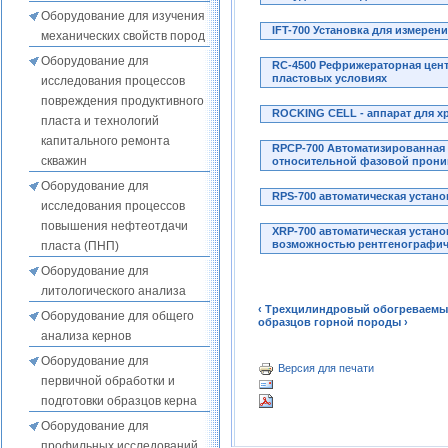
Оборудование для изучения
IFT-700 Установка для измере
механических свойств пород
Оборудование для
RC-4500 Рефрижераторная цент
пластовых условиях
исследования процессов
повреждения продуктивного
ROCKING CELL - аппарат для 
пласта и технологий
капитального ремонта
RPCP-700 Автоматизированная 
скважин
относительной фазовой прони
Оборудование для
RPS-700 автоматическая устан
исследования процессов
повышения нефтеотдачи
XRP-700 автоматическая устан
возможностью рентгенографич
пласта (ПНП)
Оборудование для
литологического анализа
‹ Трехцилиндровый обогреваемый
Оборудование для общего
образцов горной породы ›
анализа кернов
Оборудование для
Версия для печати
первичной обработки и
подготовки образцов керна
Оборудование для
профильных исследований