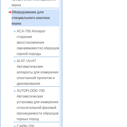
керна
Оборудование для
специального анализа
керна
ACA-700 Аппарат
старения
(восстановления
смачиваемости) образцов
горной породы
AI-AT / AI-HT
Автоматические
аппараты для измерения
спонтанной пропитки и
дренирования
AUTOFLOOD-700
Автоматическая
установка для измерения
относительной фазовой
проницаемости образцов
горных пород
CAPRI-700