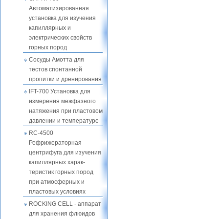
Автоматизированная
установка для изучения
капиллярных и
электрических свойств
горных пород
Cосуды Амотта для
тестов спонтанной
пропитки и дренирования
IFT-700 Установка для
измерения межфазного
натяжения при пластовом
давлении и температуре
RC-4500
Рефрижераторная
центрифуга для изучения
капиллярных харак-
теристик горных пород
при атмосферных и
пластовых условиях
ROCKING CELL - аппарат
для хранения флюидов