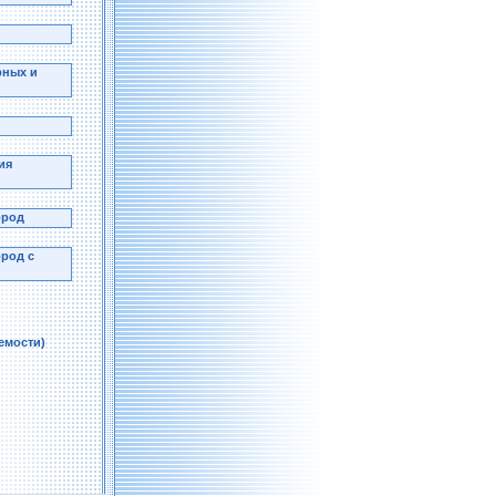
рных и
ия
ород
ород с
емости)