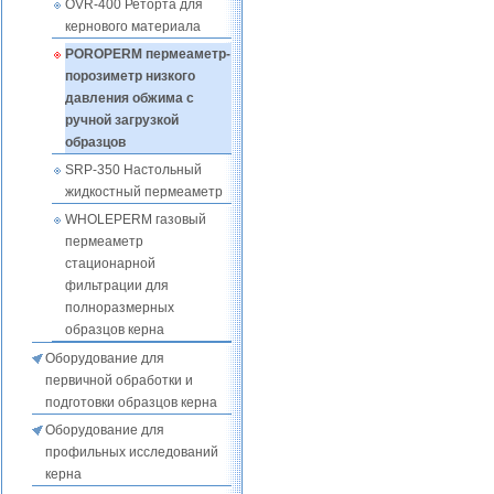
OVR-400 Реторта для
кернового материала
POROPERM пермеаметр-
порозиметр низкого
давления обжима с
ручной загрузкой
образцов
SRP-350 Настольный
жидкостный пермеаметр
WHOLEPERM газовый
пермеаметр
стационарной
фильтрации для
полноразмерных
образцов керна
Оборудование для
первичной обработки и
подготовки образцов керна
Оборудование для
профильных исследований
керна