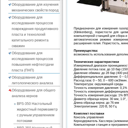
Оборудование для изучения
механических свойств пород
Оборудование для
исследования процессов
Предназначен для измерения газоп
повреждения продуктивного
(Klinkenberg), пористости для ц
пласта и технологий
компьютерной станцией для сбора и
автоматическом режиме измерени
капитального ремонта
расширения гелия. Пористость, мин
скважин
Преимущества:
Оборудование для
возможность использования дополни
исследования процессов
Технические характеристики
повышения нефтеотдачи
Измеряемый диапазон проницаемости
Давление потока газа: до 10 бар (150 
пласта (ПНП)
Давление обжима: до 28 бар (400 psi)
Дифференциальное давление: 0 – 0,55
Оборудование для
Расход газа: 0 – 50, 0 – 600 см3/мин.
литологического анализа
Температура: окружающей среды
Точность измерения давления: 0,1
Оборудование для общего
Точность измерения дифференциаль
Точность измерения расхода: 1% В
анализа кернов
Диаметр образца керна: 30 мм, 1.0", 
Длина образца керна: до 76 мм
BPS-350 Настольный
Электропитание: 220 В, 50 Гц
жидкостный пермеаметр
Комплект поставки
с ручным управлением
Консоль управления
потоками
Кернодержатель Хасслера (алюмини
Компьютерная станция и программно