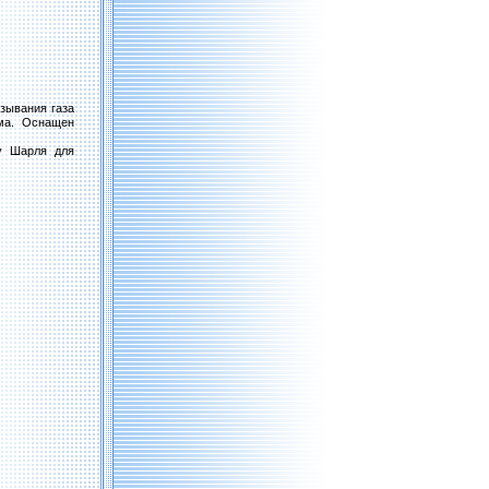
зывания газа
има. Оснащен
у Шарля для