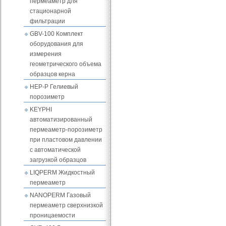
пермеаметр для
стационарной
фильтрации
GBV-100 Комплект
оборудования для
измерения
геометрического объема
образцов керна
HEP-P Гелиевый
порозиметр
KEYPHI
автоматизированный
пермеаметр-порозиметр
при пластовом давлении
с автоматической
загрузкой образцов
LIQPERM Жидкостный
пермеаметр
NANOPERM Газовый
пермеаметр сверхнизкой
проницаемости