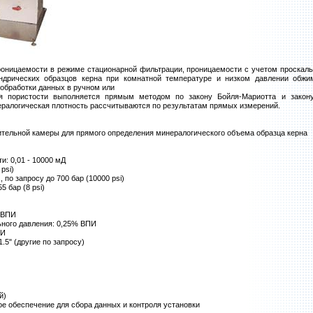
роницаемости в режиме стационарной фильтрации, проницаемости с учетом проскаль
илиндрических образцов керна при комнатной температуре и низком давлении обж
 обработки данных в ручном или
я пористости выполняется прямым методом по закону Бойля-Мариотта и закон
ералогическая плотность рассчитываются по результатам прямых измерений.
тельной камеры для прямого определения минералогического объема образца керна
: 0,01 - 10000 мД
psi)
, по запросу до 700 бар (10000 psi)
 бар (8 psi)
% ВПИ
ного давления: 0,25% ВПИ
ПИ
1.5" (другие по запросу)
й)
е обеспечение для сбора данных и контроля установки