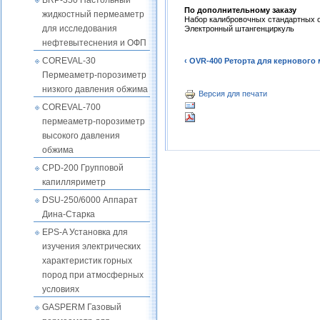
BRP-350 Настольный
По дополнительному заказу
жидкостный пермеаметр
Набор калибровочных стандартных 
для исследования
Электронный штангенциркуль
нефтевытеснения и ОФП
COREVAL-30
‹ OVR-400 Реторта для кернового
Пермеаметр-порозиметр
низкого давления обжима
Версия для печати
COREVAL-700
пермеаметр-порозиметр
высокого давления
обжима
CPD-200 Групповой
капилляриметр
DSU-250/6000 Аппарат
Дина-Старка
EPS-A Установка для
изучения электрических
характеристик горных
пород при атмосферных
условиях
GASPERM Газовый