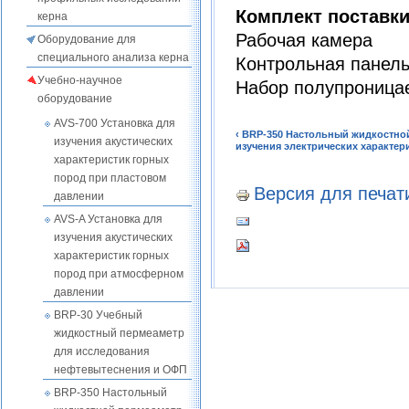
Комплект поставк
керна
Рабочая камера
Оборудование для
специального анализа керна
Контрольная панел
Учебно-научное
Набор полупроница
оборудование
AVS-700 Установка для
‹ BRP-350 Настольный жидкостно
изучения акустических
изучения электрических характер
характеристик горных
пород при пластовом
Версия для печат
давлении
AVS-A Установка для
изучения акустических
характеристик горных
пород при атмосферном
давлении
BRP-30 Учебный
жидкостный пермеаметр
для исследования
нефтевытеснения и ОФП
BRP-350 Настольный