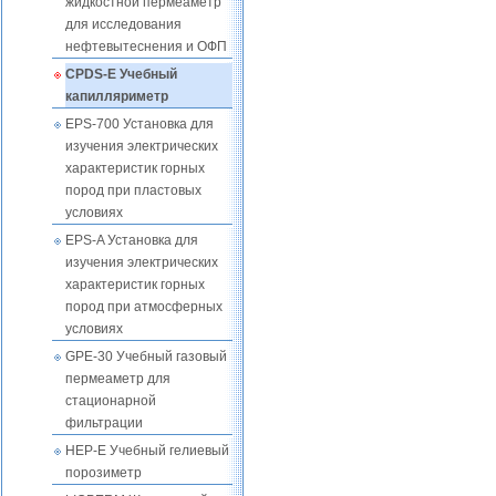
жидкостной пермеаметр
для исследования
нефтевытеснения и ОФП
CPDS-E Учебный
капилляриметр
EPS-700 Установка для
изучения электрических
характеристик горных
пород при пластовых
условиях
EPS-A Установка для
изучения электрических
характеристик горных
пород при атмосферных
условиях
GPE-30 Учебный газовый
пермеаметр для
стационарной
фильтрации
HEP-E Учебный гелиевый
порозиметр