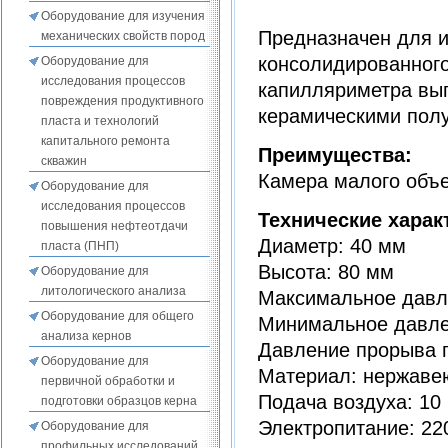
Оборудование для изучения
Предназначен для и
механических свойств пород
консолидированног
Оборудование для
исследования процессов
капилляриметра вы
повреждения продуктивного
керамическими пол
пласта и технологий
капитального ремонта
Преимущества:
скважин
Камера малого объе
Оборудование для
исследования процессов
Технические харак
повышения нефтеотдачи
Диаметр: 40 мм
пласта (ПНП)
Высота: 80 мм
Оборудование для
литологического анализа
Максимальное давле
Оборудование для общего
Минимальное давлени
анализа кернов
Давление прорыва п
Оборудование для
Материал: нержаве
первичной обработки и
Подача воздуха: 10 
подготовки образцов керна
Электропитание: 220
Оборудование для
профильных исследований