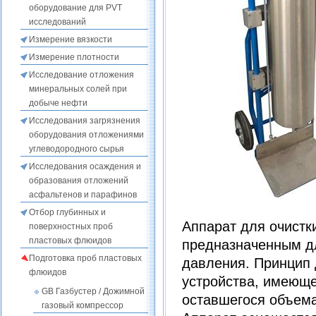
оборудование для PVT
исследований
Измерение вязкости
Измерение плотности
Исследование отложения
минеральных солей при
добыче нефти
Исследования загрязнения
оборудования отложениями
углеводородного сырья
Исследования осаждения и
образования отложений
асфальтенов и парафинов
Отбор глубинных и
Аппарат для очистк
поверхностных проб
пластовых флюидов
предназначенным дл
Подготовка проб пластовых
давления. Принцип 
флюидов
устройства, имеюще
GB Газбустер / Дожимной
оставшегося объема
газовый компрессор