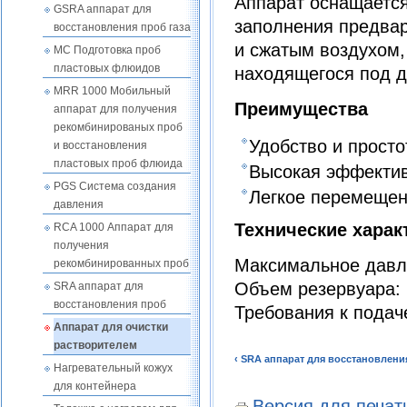
Аппарат оснащается
GSRA аппарат для
заполнения предвар
восстановления проб газа
и сжатым воздухом,
MC Подготовка проб
пластовых флюидов
находящегося под д
MRR 1000 Мобильный
Преимущества
аппарат для получения
рекомбинированых проб
Удобство и просто
и восстановления
пластовых проб флюида
Высокая эффектив
PGS Система создания
Легкое перемещен
давления
Технические харак
RCA 1000 Аппарат для
получения
Максимальное давле
рекомбинированных проб
Объем резервуара: 
SRA аппарат для
восстановления проб
Требования к подаче
Аппарат для очистки
растворителем
‹ SRA аппарат для восстановлени
Нагревательный кожух
для контейнера
Версия для печат