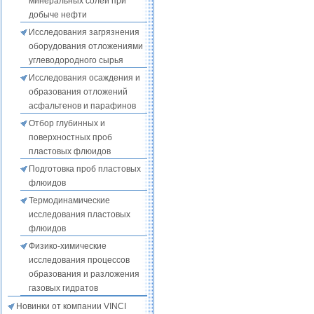
минеральных солей при
добыче нефти
Исследования загрязнения
оборудования отложениями
углеводородного сырья
Исследования осаждения и
образования отложений
асфальтенов и парафинов
Отбор глубинных и
поверхностных проб
пластовых флюидов
Подготовка проб пластовых
флюидов
Термодинамические
исследования пластовых
флюидов
Физико-химические
исследования процессов
образования и разложения
газовых гидратов
Новинки от компании VINCI