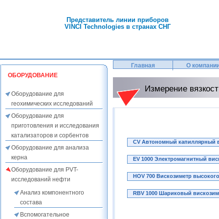
Представитель линии приборов
VINCI Technologies в странах СНГ
Главная
О компани
ОБОРУДОВАНИЕ
Измерение вязкост
Оборудование для
геохимических исследований
Оборудование для
приготовления и исследования
катализаторов и сорбентов
CV Автономный капиллярный в
Оборудование для анализа
керна
EV 1000 Электромагнитный вис
Оборудование для PVT-
HOV 700 Вискозиметр высокого
исследований нефти
Анализ компонентного
RBV 1000 Шариковый вискозим
состава
Вспомогательное