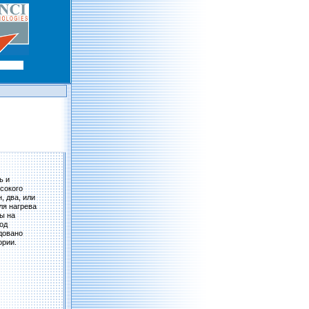
ь и
сокого
, два, или
ля нагрева
ы на
од
довано
ории.