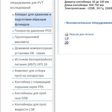
Диаметр контейнера: 60 до 100 мм
оборудование для PVT
Длина контейнера: 500-750 мм
исследований
Электропитание: ~220В , 50 Гц, 1500
Аппарат для хранения и
подготовки образцов
‹ Вспомогательное оборудование
флюидов
Генератор давления PGS
Версия для печати
Грузопоршневой
манометр
Дожимная компрессорная
установка GB - серия
Источник бесперебойного
питания (ИБП) UPS 16
Комплект для отбора
проб на сепараторе
Контейнер с плавающим
поршнем серия FPA
Контейнеры для проб
газа GSB
Контейнеры для проб
жидкости LSB