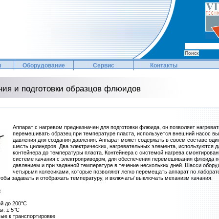
и
Оборудование
Сервис
Контакты
ния и подготовки образцов флюидов
Аппарат с нагревом предназначен для подготовки флюида, он позволяет нагреват
перемешивать образец при температуре пласта, используется внешний насос вы
давления для создания давления. Аппарат может содержать в своем составе один
шесть цилиндров. Два электрических, нагревательных элемента, используются д
контейнера до температуры пласта. Контейнера с системой нагрева смонтирован
системе качания с электроприводом, для обеспечения перемешивания флюида п
давлением и при заданной температуре в течение нескольких дней. Шасси обору
четырьмя колесиками, которые позволяют легко перемещать аппарат по лаборат
тобы задавать и отображать температуру, и включать/ выключать механизм качания.
:
й до 200°C
ы: ± 5°C
ые к транспортировке