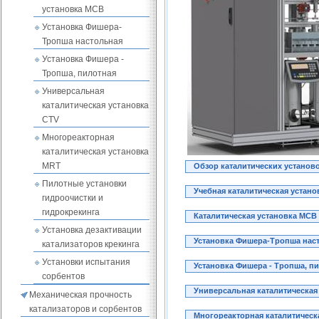
установка МСВ
Установка Фишера-
Тропша настольная
Установка Фишера -
Тропша, пилотная
Универсальная
каталитическая установка
CTV
Многореакторная
каталитическая установка
MRT
Обзор каталитических установ
Пилотные установки
Учебная каталитическая устано
гидроочистки и
гидрокрекинга
Каталитическая установка МСВ
Установка дезактивации
Установка Фишера-Тропша нас
катализаторов крекинга
Установки испытания
Установка Фишера - Тропша, п
сорбентов
Универсальная каталитическая
Механическая прочность
катализаторов и сорбентов
Многореакторная каталитическ